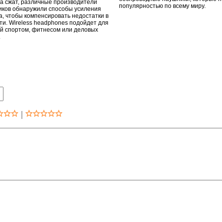
а сжат, различные производители
популярностью по всему миру.
ков обнаружили способы усиления
а, чтобы компенсировать недостатки в
ти. Wireless headphones подойдет для
й спортом, фитнесом или деловых
.
|