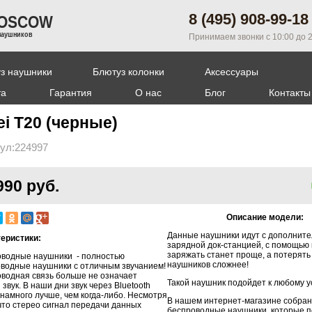
8 (495) 908-99-18
MOSCOW
наушников
Принимаем звонки с 10:00 до 
з наушники
Блютуз колонки
Аксессуары
та
Гарантия
О нас
Блог
Контакты
i T20 (черные)
ул:224997
990 руб.
Описание модели:
Данные наушники идут с дополнит
еристики:
зарядной док-станцией, с помощью
заряжать станет проще, а потерять
водные наушники - полностью
наушников сложнее!
водные наушники с отличным звучанием!
водная связь больше не означает
Такой наушник подойдет к любому у
 звук. В наши дни звук через Bluetooth
 намного лучше, чем когда-либо. Несмотря
В нашем интернет-магазине собра
 что стерео сигнал передачи данных
беспроводные наушники, которые 