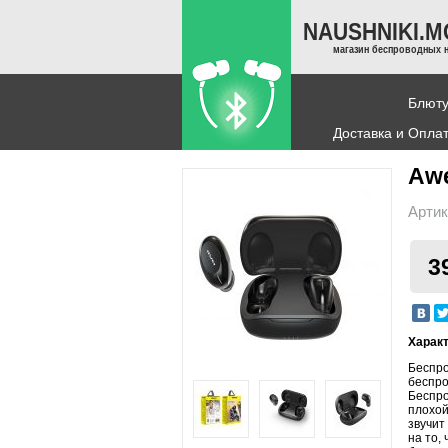
NAUSHNIKI.
магазин беспроводных 
Блюту
Доставка и Опла
Awe
Артик
3
Характ
Беспро
беспро
Беспро
плохой
звучит
на то,